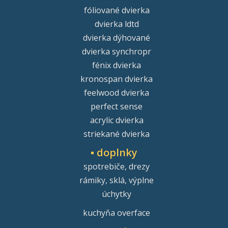
fóliované dvierka
dvierka ldtd
dvierka dýhované
dvierka synchropr
fénix dvierka
kronospan dvierka
feelwood dvierka
perfect sense
acrylic dvierka
striekané dvierka
▪ doplnky
spotrebiče, drezy
rámiky, sklá, výplne
úchytky
kuchyňa overface