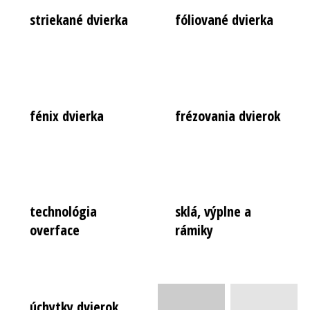
striekané dvierka
fóliované dvierka
fénix dvierka
frézovania dvierok
technológia
sklá, výplne a
overface
rámiky
úchytky dvierok