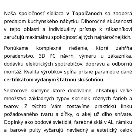
Naša spoločnosť sídliaca
v Topoľčanoch
sa zaoberá
predajom kuchynského nábytku. Dlhoročné skúsenosti
v tejto oblasti a individuálny prístup k zákazníkovi
zaručujú maximálnu spokojnosť aj tých najnáročnejších.
Ponúkame komplexné riešenie, ktoré zahŕňa
poradenstvo, 3D PC návrh, výmeru u zákazníka,
dodávku elektrických spotrebičov, dopravu a odbornú
montáž. Kvalita výrobkov spĺňa prísne parametre dané
certifikátom vydaným štátnou skúšobňou
.
Sektorové kuchyne ktoré dodávame, obsahujú veľké
množstvo základných typov skriniek rôznych farieb a
tvarov. Z týchto Vám zostavíme praktickú linku
požadovaného tvaru a dĺžky, o akej už dlho snívate.
Doplnky ako bodové svietidlá, farebné sklá v AL. rámiku
a barové pulty vyčarujú nevšedný a estetický celok